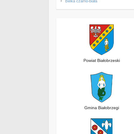
Belka czarno-biała
Powiat Białobrzeski
Gmina Białobrzegi