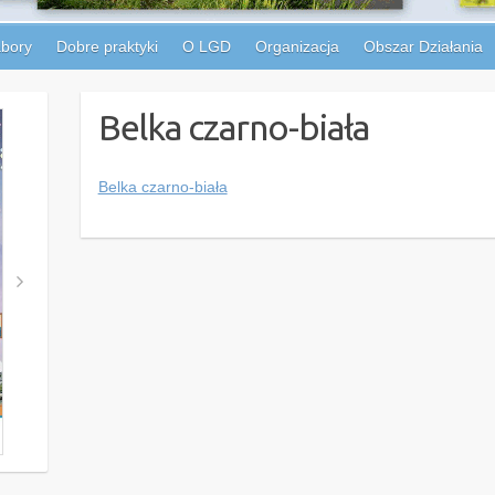
bory
Dobre praktyki
O LGD
Organizacja
Obszar Działania
Belka czarno-biała
Belka czarno-biała