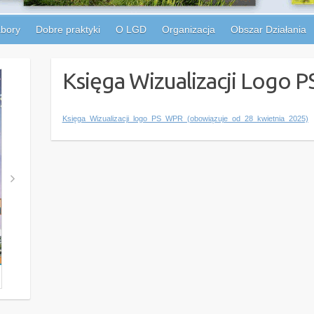
bory
Dobre praktyki
O LGD
Organizacja
Obszar Działania
Księga Wizualizacji Logo
Księga_Wizualizacji_logo_PS_WPR_(obowiązuje_od_28_kwietnia_2025)