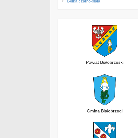
Belka czarno-biała
Powiat Białobrzeski
Gmina Białobrzegi