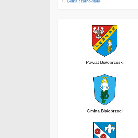
Belka czarno-biała
Powiat Białobrzeski
Gmina Białobrzegi