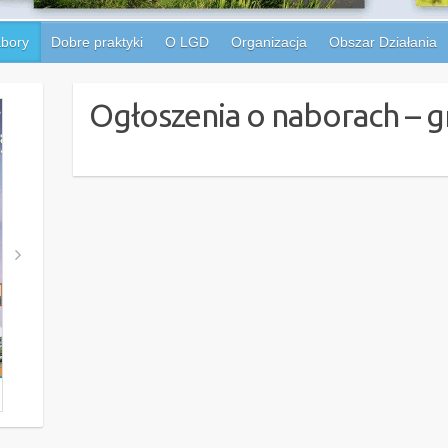
bory
Dobre praktyki
O LGD
Organizacja
Obszar Działania
Ogłoszenia o naborach – g