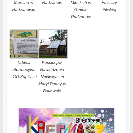
Marcina w
Radzanów
Młockich w
Puszczy
Radzanowie
Gminie
Pilickiej
Radzanów
Tablica
Kościół pw.
informacyjna
Nawiedzenia
LGD Zapilicze
Najświętszej
Maryi Panny w
Bukównie