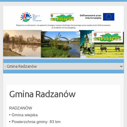
Skip
to
content
Gmina Radzanów
RADZANÓW
• Gmina wiejska
• Powierzchnia gminy: 83 km