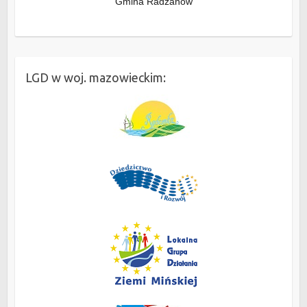
Gmina Radzanów
LGD w woj. mazowieckim: