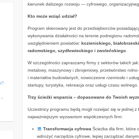
kierunek dalszego rozwoju — cyfrowego, organizacyjne
Kto może wziąć udział?
Program skierowany jest do przedsiębiorców posiadającyc
wykonywania działalności na terenie podregionu radoms
uwzględnieniem powiatów:
kozienickiego, białobrzesk
radomskiego, szydłowieckiego i zwoleńskiego
.
W szczególności zapraszamy firmy z sektorów takich jak
metalowy, maszynowy i zbrojeniowy, przetwórstwo rolno
i materiałów budowlanych, nowoczesne rzemiosło i usług
i?
startupy, turystyka, rekreacja oraz usługi czasu wolnego.
j
Trzy ścieżki wsparcia – dopasowane do Twoich wyz
 –
j
Uczestnicy programu będą mogli rozwijać się w jednej z
najważniejszym wyzwaniom współczesnych firm:
Transformacja cyfrowa
Ścieżka dla firm, które
wdrożyć narzędzia cyfrowe, lepiej zarządzać danymi