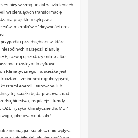
 uczestnicy wezmą udział w szkoleniach
ogii wspierających transformację
dzania projektem cyfryzacji,
cesów, mierników efektywności oraz
ci.
przypadku przedsiębiorstw, które
 niespójnych narzędzi, planują
RP, rozwój sprzedaży online albo
oczesne rozwiązania cyfrowe.
 i klimatycznego
Ta ścieżka jest
i kosztami, zmianami regulacyjnymi,
 kosztami energii i surowców lub
tnicy tej ścieżki będą pracować nad
zedsiębiorstwa, regulacje i trendy
ć OZE, ryzyka klimatyczne dla MŚP,
owego, planowanie działań
ak zmieniające się otoczenie wpływa
erać jej stabilność, elastyczność oraz