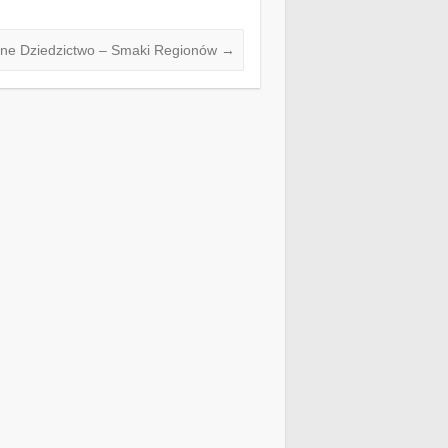
rne Dziedzictwo – Smaki Regionów
→