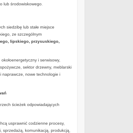
go lub środowiskowego.
h siedzibę lub stałe miejsce
kiego, ze szczególnym
iego, lipskiego, przysuskiego,
: okołoenergetyczny i serwisowy,
-spożywcze, sektor drzewny, meblarski
i naprawcze, nowe technologie i
wań
 trzech ścieżek odpowiadających
 chcą usprawnić codzienne procesy,
, sprzedażą, komunikacją, produkcją,