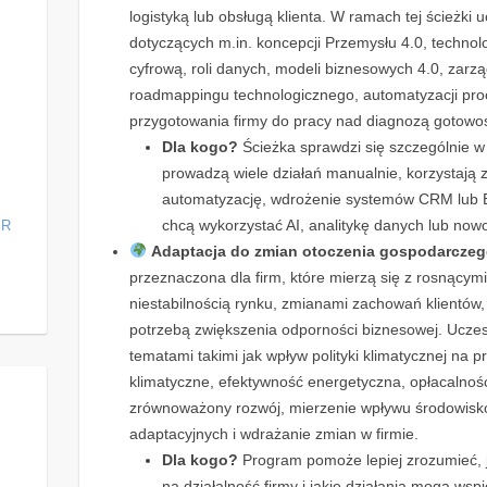
logistyką lub obsługą klienta. W ramach tej ścieżki
dotyczących m.in. koncepcji Przemysłu 4.0, technol
cyfrową, roli danych, modeli biznesowych 4.0, zarzą
roadmappingu technologicznego, automatyzacji pro
przygotowania firmy do pracy nad diagnozą gotowoś
Dla kogo?
Ścieżka sprawdzi się szczególnie w 
prowadzą wiele działań manualnie, korzystają z
automatyzację, wdrożenie systemów CRM lub E
chcą wykorzystać AI, analitykę danych lub now
ER
Adaptacja do zmian otoczenia gospodarczego
przeznaczona dla firm, które mierzą się z rosnącym
niestabilnością rynku, zmianami zachowań klientów,
potrzebą zwiększenia odporności biznesowej. Uczes
tematami takimi jak wpływ polityki klimatycznej na pr
klimatyczne, efektywność energetyczna, opłacalnoś
zrównoważony rozwój, mierzenie wpływu środowisk
adaptacyjnych i wdrażanie zmian w firmie.
Dla kogo?
Program pomoże lepiej zrozumieć, j
na działalność firmy i jakie działania mogą wspi