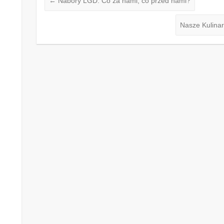
←
Nabory LGD: Co za nami, co przed nami?
Nasze Kulina