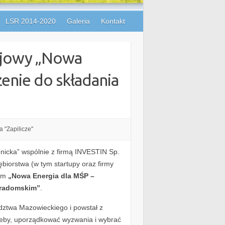
LSR 2014-2020
Galeria
Kontakt
ojowy „Nowa
zenie do składania
 "Zapilicze"
nicka” wspólnie z firmą INVESTIN Sp.
ębiorstwa (w tym startupy oraz firmy
wym
„Nowa Energia dla MŚP –
 radomskim”
.
dztwa Mazowieckiego i powstał z
rzeby, uporządkować wyzwania i wybrać