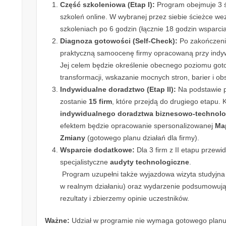
Część szkoleniowa (Etap I):
Program obejmuje 3 śc
szkoleń online. W wybranej przez siebie ścieżce w
szkoleniach po 6 godzin (łącznie 18 godzin wsparci
Diagnoza gotowości (Self-Check):
Po zakończeni
praktyczną samoocenę firmy opracowaną przy indy
Jej celem będzie określenie obecnego poziomu got
transformacji, wskazanie mocnych stron, barier i 
Indywidualne doradztwo (Etap II):
Na podstawie 
zostanie
15 firm
, które przejdą do drugiego etapu.
indywidualnego doradztwa biznesowo-technol
efektem będzie opracowanie spersonalizowanej
Ma
Zmiany
(gotowego planu działań dla firmy).
Wsparcie dodatkowe:
Dla 3 firm z II etapu przewi
specjalistyczne
audyty technologiczne
.
Program uzupełni także wyjazdowa wizyta studyjna 
w realnym działaniu) oraz wydarzenie podsumowuj
rezultaty i zbierzemy opinie uczestników.
Ważne:
Udział w programie nie wymaga gotowego planu 