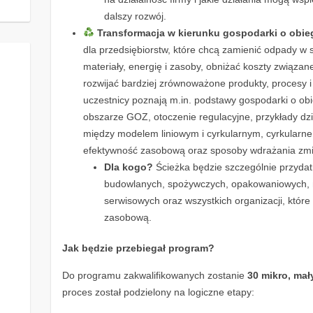
dalszy rozwój.
Transformacja w kierunku gospodarki o obi
dla przedsiębiorstw, które chcą zamienić odpady w 
materiały, energię i zasoby, obniżać koszty związan
rozwijać bardziej zrównoważone produkty, procesy i
uczestnicy poznają m.in. podstawy gospodarki o ob
obszarze GOZ, otoczenie regulacyjne, przykłady dzi
między modelem liniowym i cyrkularnym, cyrkularne
efektywność zasobową oraz sposoby wdrażania zmia
Dla kogo?
Ścieżka będzie szczególnie przydat
budowlanych, spożywczych, opakowaniowych, m
serwisowych oraz wszystkich organizacji, któr
zasobową.
Jak będzie przebiegał program?
Do programu zakwalifikowanych zostanie
30 mikro, mał
proces został podzielony na logiczne etapy: