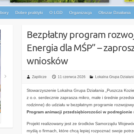
bory
Dobre praktyki
O LGD
Organizacja
Obszar Działania
Bezpłatny program rozw
Energia dla MŚP” – zapros
wniosków
Zapilicze
11 czerwca 2026
Lokalna Grupa Działania
Stowarzyszenie Lokalna Grupa Działania „Puszcza Kozie
z o.o. serdecznie zaprasza mikro, małe i średnie przedsi
rodzinne) do udziału w bezpłatnym programie rozwojo
Program animacji przedsiębiorczości w podregionie
Projekt realizowany jest ze środków Samorządu Wojewó
myślą o firmach, które chcą lepiej rozpoznać swoje pot