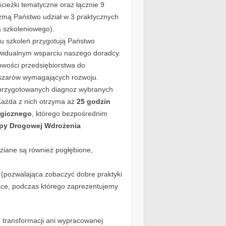
ieżki tematyczne oraz łącznie 9
ezmą Państwo udział w 3 praktycznych
a szkoleniowego).
u szkoleń przygotują Państwo
widualnym wsparciu naszego doradcy.
owości przedsiębiorstwa do
obszarów wymagających rozwoju.
przygotowanych diagnoz wybranych
 Każda z nich otrzyma aż
25 godzin
ogicznego
, którego bezpośrednim
py Drogowej Wdrożenia
dziane są również pogłębione,
(pozwalająca zobaczyć dobre praktyki
ące, podczas którego zaprezentujemy
transformacji ani wypracowanej