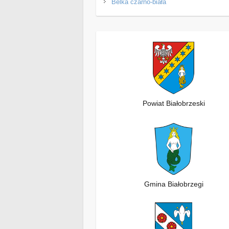
Belka czarno-biała
Powiat Białobrzeski
Gmina Białobrzegi