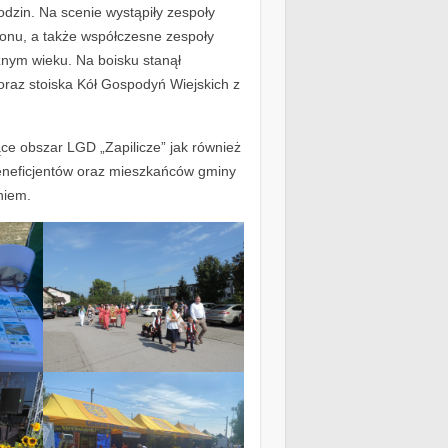
odzin. Na scenie wystąpiły zespoły
gionu, a także współczesne zespoły
nym wieku. Na boisku stanął
oraz stoiska Kół Gospodyń Wiejskich z
ce obszar LGD „Zapilicze” jak również
beneficjentów oraz mieszkańców gminy
niem.