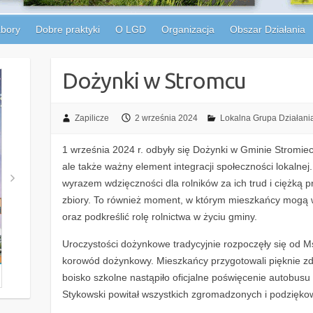
bory
Dobre praktyki
O LGD
Organizacja
Obszar Działania
Dożynki w Stromcu
Zapilicze
2 września 2024
Lokalna Grupa Działania
1 września 2024 r. odbyły się Dożynki w Gminie Stromiec
ale także ważny element integracji społeczności lokalne
wyrazem wdzięczności dla rolników za ich trud i ciężką 
zbiory. To również moment, w którym mieszkańcy mogą 
oraz podkreślić rolę rolnictwa w życiu gminy.
Uroczystości dożynkowe tradycyjnie rozpoczęły się od Ms
korowód dożynkowy. Mieszkańcy przygotowali pięknie zd
boisko szkolne nastąpiło oficjalne poświęcenie autobusu
Stykowski powitał wszystkich zgromadzonych i podziękow