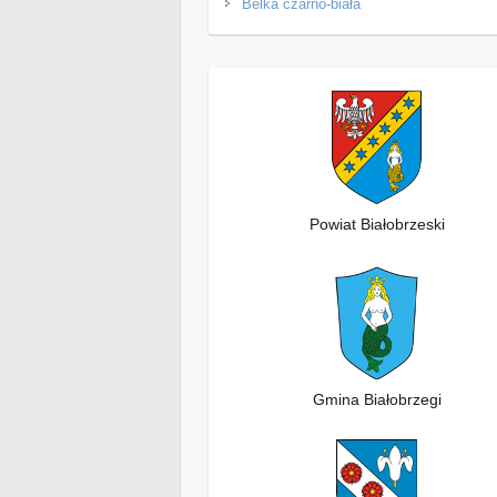
Belka czarno-biała
Powiat Białobrzeski
Gmina Białobrzegi