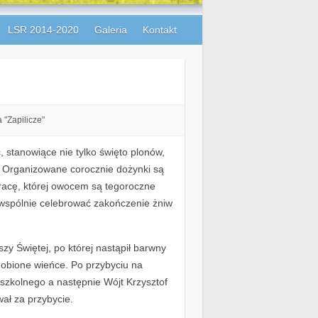
LSR 2014-2020
Galeria
Kontakt
 "Zapilicze"
, stanowiące nie tylko święto plonów,
j. Organizowane corocznie dożynki są
pracę, której owocem są tegoroczne
wspólnie celebrować zakończenie żniw
zy Świętej, po której nastąpił barwny
obione wieńce. Po przybyciu na
 szkolnego a następnie Wójt Krzysztof
ał za przybycie.