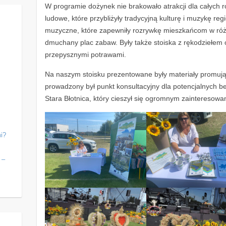
W programie dożynek nie brakowało atrakcji dla całych r
ludowe, które przybliżyły tradycyjną kulturę i muzykę re
muzyczne, które zapewniły rozrywkę mieszkańcom w róż
dmuchany plac zabaw. Były także stoiska z rękodziełem 
przepysznymi potrawami.
Na naszym stoisku prezentowane były materiały promują
prowadzony był punkt konsultacyjny dla potencjalnych 
Stara Błotnica, który cieszył się ogromnym zainteresowa
i?
j
 –
j