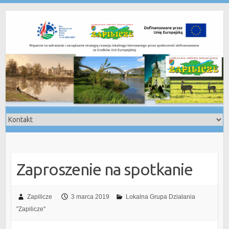
Skip
to
content
Zaproszenie na spotkanie
Zapilicze
3 marca 2019
Lokalna Grupa Działania
"Zapilicze"