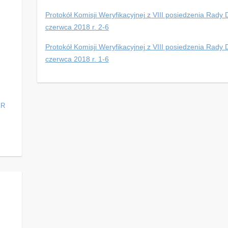
Protokół Komisji Weryfikacyjnej z VIII posiedzenia Rad
czerwca 2018 r. 2-6
Protokół Komisji Weryfikacyjnej z VIII posiedzenia Rad
czerwca 2018 r. 1-6
ER