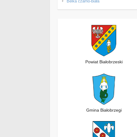
Belka czarno-biała
Powiat Białobrzeski
Gmina Białobrzegi