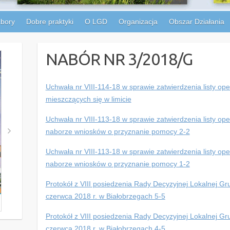
bory
Dobre praktyki
O LGD
Organizacja
Obszar Działania
NABÓR NR 3/2018/G
Uchwała nr VIII-114-18 w sprawie zatwierdzenia listy op
mieszczących się w limicie
Uchwała nr VIII-113-18 w sprawie zatwierdzenia listy op
naborze wniosków o przyznanie pomocy 2-2
Uchwała nr VIII-113-18 w sprawie zatwierdzenia listy op
naborze wniosków o przyznanie pomocy 1-2
Protokół z VIII posiedzenia Rady Decyzyjnej Lokalnej Gru
czerwca 2018 r. w Białobrzegach 5-5
Protokół z VIII posiedzenia Rady Decyzyjnej Lokalnej Gru
czerwca 2018 r. w Białobrzegach 4-5