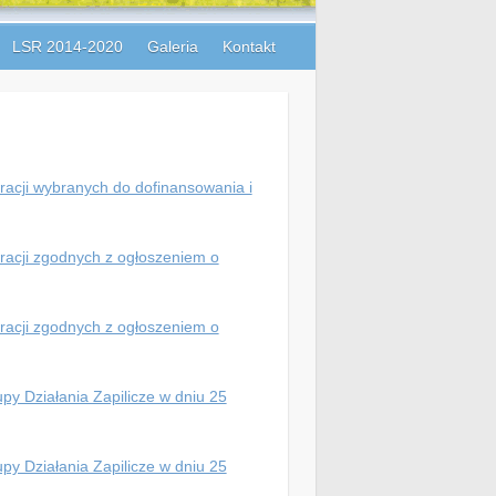
LSR 2014-2020
Galeria
Kontakt
eracji wybranych do dofinansowania i
eracji zgodnych z ogłoszeniem o
eracji zgodnych z ogłoszeniem o
py Działania Zapilicze w dniu 25
py Działania Zapilicze w dniu 25