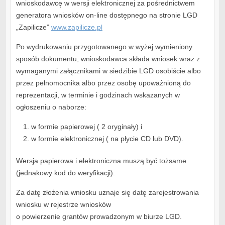
wnioskodawcę w wersji elektronicznej za pośrednictwem
generatora wniosków on-line dostępnego na stronie LGD
„Zapilicze”
www.zapilicze.pl
Po wydrukowaniu przygotowanego w wyżej wymieniony
sposób dokumentu, wnioskodawca składa wniosek wraz z
wymaganymi załącznikami w siedzibie LGD osobiście albo
przez pełnomocnika albo przez osobę upoważnioną do
reprezentacji, w terminie i godzinach wskazanych w
ogłoszeniu o naborze:
w formie papierowej ( 2 oryginały) i
w formie elektronicznej ( na płycie CD lub DVD).
Wersja papierowa i elektroniczna muszą być tożsame
(jednakowy kod do weryfikacji).
Za datę złożenia wniosku uznaje się datę zarejestrowania
wniosku w rejestrze wniosków
o powierzenie grantów prowadzonym w biurze LGD.