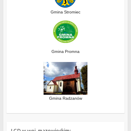
Gmina Stromiec
Gmina Promna
Gmina Radzanów
LGD w woj. mazowieckim: