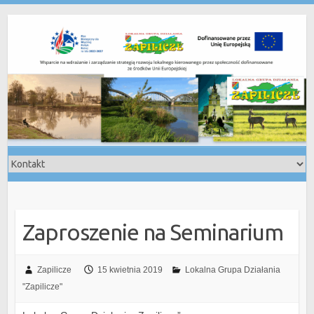
Skip
to
content
Zaproszenie na Seminarium
Zapilicze
15 kwietnia 2019
Lokalna Grupa Działania
"Zapilicze"