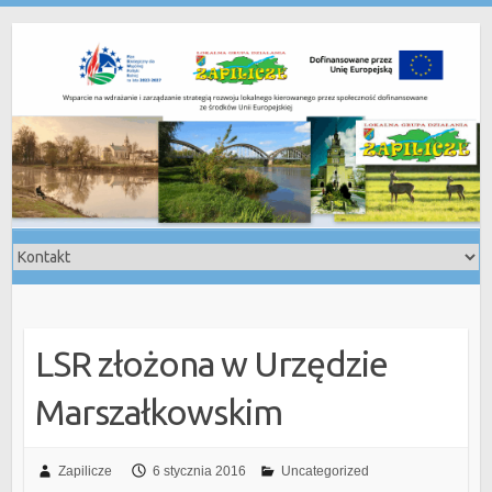
Skip
to
content
LSR złożona w Urzędzie
Marszałkowskim
Zapilicze
6 stycznia 2016
Uncategorized