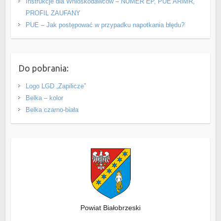
Instrukcje dla Wnioskodawców – NUMER EP, PUE ARiMR,
PROFIL ZAUFANY
PUE – Jak postępować w przypadku napotkania błędu?
Do pobrania:
Logo LGD „Zapilicze”
Belka – kolor
Belka czarno-biała
Powiat Białobrzeski