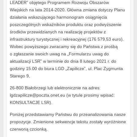
LEADER” objętego Programem Rozwoju Obszarów
Wiejskich na lata 2014-2020. Główna zmiana dotyczy Planu
działania wskazującego harmonogram osiągnięcia
poszczególnych wskaźników produktu oraz podwyższenie
środków przewidzianych na realizację projektów z
infrastruktury turystycznej i rekreacyjnej (176 579,53 euro).
Wobec powyższego zwracamy się do Państwa z prośbą
o zgłaszanie swoich uwag na „Formularzu uwag do
aktualizacji LSR” w terminie do dnia 8 lutego 2021 r. do
godziny 15.00 do biura LGD „Zapilicze”, ul. Plac Zygmunta
Starego 9,
26-800 Białobrzegi lub elektronicznie na adres:
lgdzapilicze@poczta.onet.eu (w tytule prosimy wpisać:
KONSULTACJE LSR).
Poniżej przedstawiamy Państwu do przeanalizowania nasze
propozycje. Zmienione sekwencje tekstu zostały wyróżnione
czerwoną czcionką.