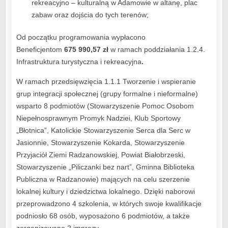
rekreacyjno – kulturalną w Adamowie w altanę, plac
zabaw oraz dojścia do tych terenów;
Od początku programowania wypłacono
Beneficjentom
675 990,57 zł
w ramach poddziałania 1.2.4.
Infrastruktura turystyczna i rekreacyjna
.
W ramach przedsięwzięcia 1.1.1 Tworzenie i wspieranie
grup integracji społecznej (grupy formalne i nieformalne)
wsparto 8 podmiotów (Stowarzyszenie Pomoc Osobom
Niepełnosprawnym Promyk Nadziei, Klub Sportowy
„Błotnica”, Katolickie Stowarzyszenie Serca dla Serc w
Jasionnie, Stowarzyszenie Kokarda, Stowarzyszenie
Przyjaciół Ziemi Radzanowskiej, Powiat Białobrzeski,
Stowarzyszenie „Piliczanki bez nart”, Gminna Biblioteka
Publiczna w Radzanowie) mających na celu szerzenie
lokalnej kultury i dziedzictwa lokalnego. Dzięki naborowi
przeprowadzono 4 szkolenia, w których swoje kwalifikacje
podniosło 68 osób, wyposażono 6 podmiotów, a także