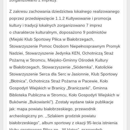
zorganizowano 2 imprezy.
Z zakresu zachowania dziedzictwa lokalnego realizowanego
poprzez przedsięwzięcie 1.1.2 Kultywowanie i promocja
kultury i tradycji lokalnych zorganizowano 7 imprez
o charakterze kulturalnym, doposażono 9 podmiotów
(Miejski Klub Sportowy Pilica w Białobrzegach,
Stowarzyszenie Pomoc Osobom Niepełnosprawnym Promyk
Nadziei, Stowarzyszenie Jedynka KEN, Ochotniczą Straż
Pożarną w Stromcu, Miejsko-Gminny Ośrodek Kultury
w Białobrzegach, Stowarzyszenie „Siódemka”, Katolickie
Stowarzyszenie Serca dla Serc w Jasionnie, Klub Sportowy
„Błotnica”, Ochotnicza Straż Pożarna w Pacewie, Koło
Gospodyń Wiejskich w Branicy „Braniczanki”, Gminna
Biblioteka Publiczna w Stromcu, Koło Gospodyń Wiejskich w
Bukównie „Bukowianki”). Zostały wydane takie publikacje
jak: mapa powiatu białobrzeskiego, przewodnik
archeologiczny pn. ,,Szlakiem grodzisk powiatu
białobrzeskiego”, album sportowy z okazji 95-lecia istnienia
klubu sportowego Pilica pn. „W klatce”, przewodnik