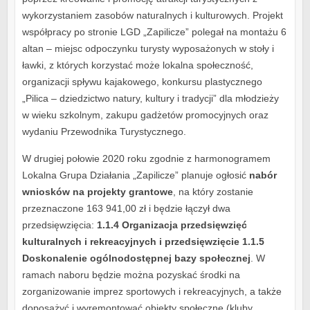
wykorzystaniem zasobów naturalnych i kulturowych. Projekt
współpracy po stronie LGD „Zapilicze” polegał na montażu 6
altan – miejsc odpoczynku turysty wyposażonych w stoły i
ławki, z których korzystać może lokalna społeczność,
organizacji spływu kajakowego, konkursu plastycznego
„Pilica – dziedzictwo natury, kultury i tradycji” dla młodzieży
w wieku szkolnym, zakupu gadżetów promocyjnych oraz
wydaniu Przewodnika Turystycznego.
W drugiej połowie 2020 roku zgodnie z harmonogramem
Lokalna Grupa Działania „Zapilicze” planuje ogłosić
nabór
wniosków na projekty grantowe
, na który zostanie
przeznaczone 163 941,00 zł i będzie łączył dwa
przedsięwzięcia:
1.1.4 Organizacja przedsięwzięć
kulturalnych i rekreacyjnych i przedsięwzięcie 1.1.5
Doskonalenie ogólnodostępnej bazy społecznej
. W
ramach naboru będzie można pozyskać środki na
zorganizowanie imprez sportowych i rekreacyjnych, a także
doposażyć i wyremontować obiekty społeczne (kluby,