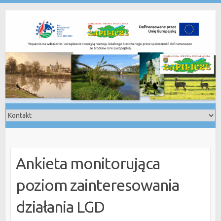
Skip
to
content
Ankieta monitorująca
poziom zainteresowania
działania LGD