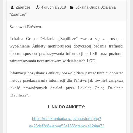
Zapilicze
4 grudnia 2018
Lokalna Grupa Działania
"Zapilicze"
Szanowni Państwo
Lokalna Grupa Działania „Zapilicze” zwraca się z prośbą o
wypełnienie Ankiety monitorującej dotyczącej badania trafności
doboru sposobu przekazywania informacji o LSR oraz poziomu
zainteresowania uczestnictwem w działaniach LGD.
Informacje pozyskane z ankiety pozwolą Nam jeszcze trafniej dobierać
metody przekazywania informacji dla Państwa jak również zwiększą
jakość prowadzonych działań przez Lokalną Grupę Działania
„Zapilicze”.
LINK DO ANKIETY:
https://omikronbadania.pl/questo/b.php?
a=23def2d8&&b=a52e1358c&&c=a124aa72