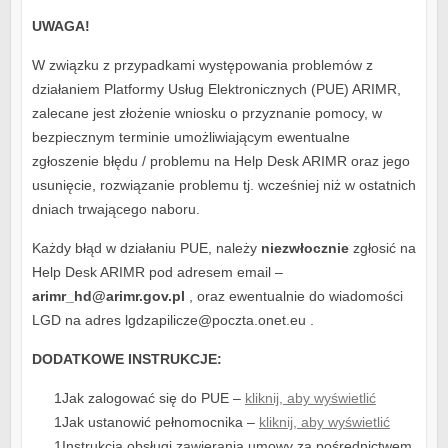
UWAGA!
W związku z przypadkami występowania problemów z
działaniem Platformy Usług Elektronicznych (PUE) ARIMR,
zalecane jest złożenie wniosku o przyznanie pomocy, w
bezpiecznym terminie umożliwiającym ewentualne
zgłoszenie błędu / problemu na Help Desk ARIMR oraz jego
usunięcie, rozwiązanie problemu tj. wcześniej niż w ostatnich
dniach trwającego naboru.
Każdy błąd w działaniu PUE, należy
niezwłocznie
zgłosić na
Help Desk ARIMR pod adresem email –
arimr_hd@arimr.gov.pl
, oraz ewentualnie do wiadomości
LGD na adres lgdzapilicze@poczta.onet.eu .
DODATKOWE INSTRUKCJE:
Jak zalogować się do PUE –
kliknij, aby wyświetlić
Jak ustanowić pełnomocnika –
kliknij, aby wyświetlić
Instrukcja obsługi zawierania umowy za pośrednictwem