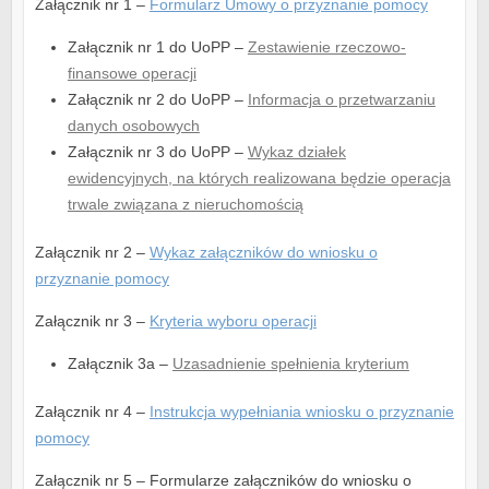
Załącznik nr 1 –
Formularz Umowy o przyznanie pomocy
Załącznik nr 1 do UoPP –
Zestawienie rzeczowo-
finansowe operacji
Załącznik nr 2 do UoPP –
Informacja o przetwarzaniu
danych osobowych
Załącznik nr 3 do UoPP –
Wykaz działek
ewidencyjnych, na których realizowana będzie operacja
trwale związana z nieruchomością
Załącznik nr 2 –
Wykaz załączników do wniosku o
przyznanie pomocy
Załącznik nr 3 –
Kryteria wyboru operacji
Załącznik 3a –
Uzasadnienie spełnienia kryterium
Załącznik nr 4 –
Instrukcja wypełniania wniosku o przyznanie
pomocy
Załącznik nr 5 – Formularze załączników do wniosku o