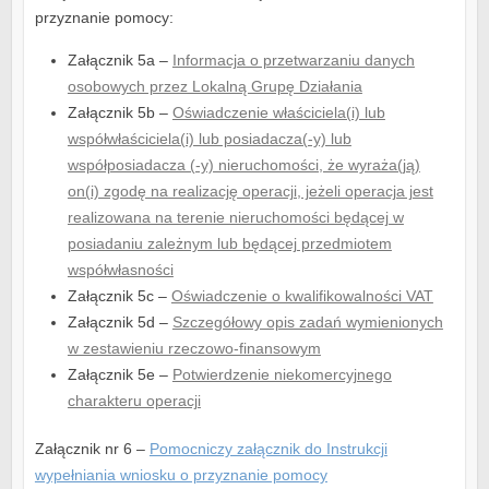
przyznanie pomocy:
Załącznik 5a –
Informacja o przetwarzaniu danych
osobowych przez Lokalną Grupę Działania
Załącznik 5b –
Oświadczenie właściciela(i) lub
współwłaściciela(i) lub posiadacza(-y) lub
współposiadacza (-y) nieruchomości, że wyraża(ją)
on(i) zgodę na realizację operacji, jeżeli operacja jest
realizowana na terenie nieruchomości będącej w
posiadaniu zależnym lub będącej przedmiotem
współwłasności
Załącznik 5c –
Oświadczenie o kwalifikowalności VAT
Załącznik 5d –
Szczegółowy opis zadań wymienionych
w zestawieniu rzeczowo-finansowym
Załącznik 5e –
Potwierdzenie niekomercyjnego
charakteru operacji
Załącznik nr 6 –
Pomocniczy załącznik do Instrukcji
wypełniania wniosku o przyznanie pomocy