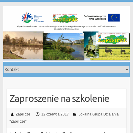
Skip
to
content
Zaproszenie na szkolenie
Zapilicze
12 czerwca 2017
Lokalna Grupa Działania
"Zapilicze"