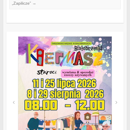
„Zapilicze”
→