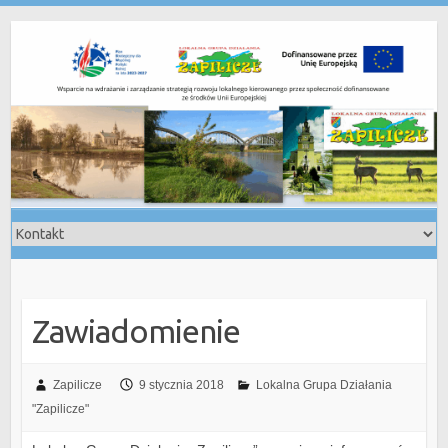
Skip
to
content
Zawiadomienie
Zapilicze
9 stycznia 2018
Lokalna Grupa Działania
"Zapilicze"