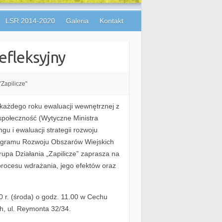
LSR 2014-2020
Galeria
Kontakt
efleksyjny
Zapilicze"
ażdego roku ewaluacji wewnętrznej z
 społeczność (Wytyczne Ministra
gu i ewaluacji strategii rozwoju
ogramu Rozwoju Obszarów Wiejskich
rupa Działania „Zapilicze” zaprasza na
 procesu wdrażania, jego efektów oraz
 r. (środa) o godz. 11.00 w Cechu
h, ul. Reymonta 32/34.