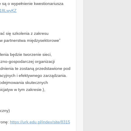
 są o wypełnienie kwestionariusza
bE18LwyKZ
ć się szkolenia z zakresu
w partnerstwa międzysektorowe”
enia będzie tworzenie sieci,
eczno-gospodarczej organizacji
adnienia te zostaną przedstawione pod
cyjnych i efektywnego zarządzania.
 podejmowania skutecznych
icjatyw w tym zakresie.),
iczny)
tronę:
https://urk.edu.pl/index/site/8315