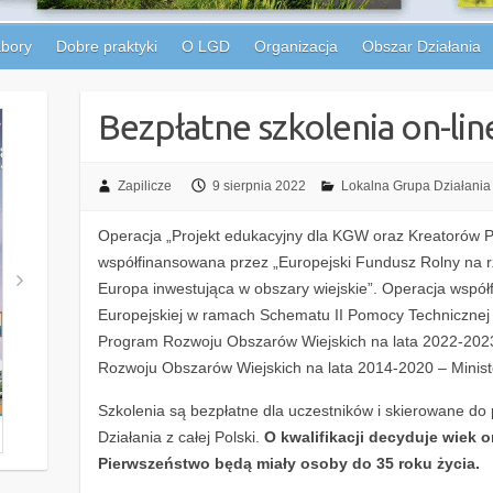
bory
Dobre praktyki
O LGD
Organizacja
Obszar Działania
Bezpłatne szkolenia on-li
Zapilicze
9 sierpnia 2022
Lokalna Grupa Działania 
Operacja „Projekt edukacyjny dla KGW oraz Kreatorów P
współfinansowana przez „Europejski Fundusz Rolny na 
Europa inwestująca w obszary wiejskie”. Operacja wspó
Europejskiej w ramach Schematu II Pomocy Technicznej 
Program Rozwoju Obszarów Wiejskich na lata 2022-202
Rozwoju Obszarów Wiejskich na lata 2014-2020 – Minist
Szkolenia są bezpłatne dla uczestników i skierowane do 
Działania z całej Polski.
O kwalifikacji decyduje wiek o
Pierwszeństwo będą miały osoby do 35 roku życia.