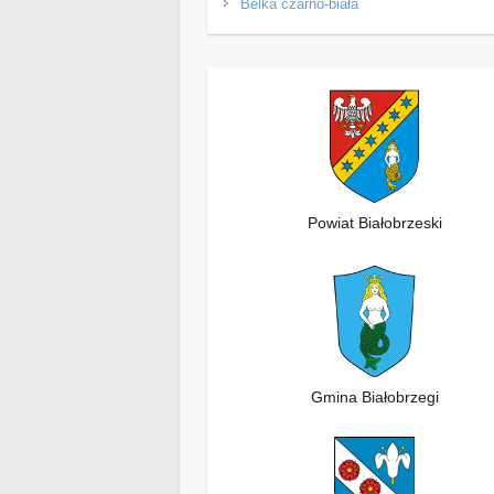
Belka czarno-biała
Powiat Białobrzeski
Gmina Białobrzegi