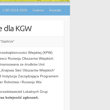
LSR 2014-2020
Galeria
Kontakt
ne dla KGW
"Zapilicze"
rzedsiębiorczości Wiejskiej (KPW)
rzecz Rozwoju Obszarów Wiejskich:
łfinansowana ze środków Unii
„Krajowa Sieć Obszarów Wiejskich”
3 Instytucja Zarządzająca Programem
er Rolnictwa i Rozwoju Wsi
przedstawicieli Lokalnych Grup
raz kolejność zgłoszeń.