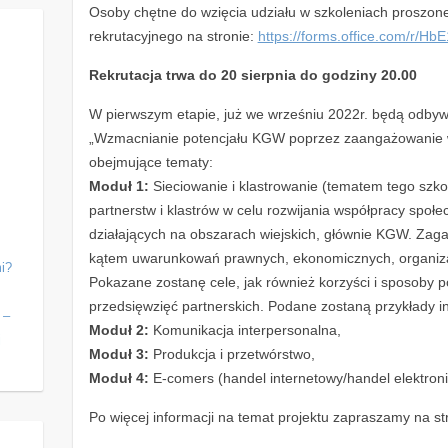
Osoby chętne do wzięcia udziału w szkoleniach proszone
rekrutacyjnego na stronie:
https://forms.office.com/r/H
Rekrutacja trwa do 20 sierpnia do godziny 20.00
W pierwszym etapie, już we wrześniu 2022r. będą odbywa
„Wzmacnianie potencjału KGW poprzez zaangażowanie 
obejmujące tematy:
Moduł 1:
Sieciowanie i klastrowanie (tematem tego szkol
partnerstw i klastrów w celu rozwijania współpracy społ
działających na obszarach wiejskich, głównie KGW. Zag
kątem uwarunkowań prawnych, ekonomicznych, organiza
i?
Pokazane zostanę cele, jak również korzyści i sposoby
j
przedsięwzięć partnerskich. Podane zostaną przykłady in
 –
Moduł 2:
Komunikacja interpersonalna,
j
Moduł 3:
Produkcja i przetwórstwo,
Moduł 4:
E-comers (handel internetowy/handel elektron
Po więcej informacji na temat projektu zapraszamy na s